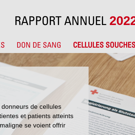
RAPPORT ANNUEL
202
ES
DON DE SANG
CELLULES SOUCHE
donneurs de cellules
entes et patients atteints
aligne se voient offrir
.