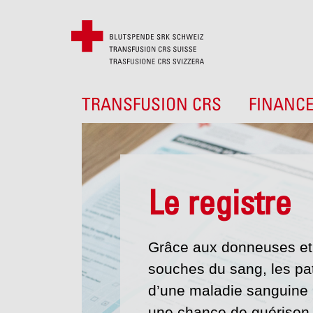
TRANSFUSION CRS
FINANC
Le registre
Grâce aux donneuses et 
souches du sang, les pati
d’une maladie sanguine m
une chance de guérison