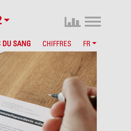
2
S DU SANG
CHIFFRES
FR